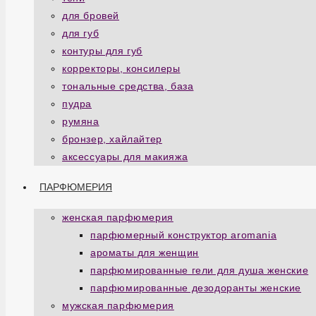
для бровей
для губ
контуры для губ
корректоры, консилеры
тональные средства, база
пудра
румяна
бронзер, хайлайтер
аксессуары для макияжа
ПАРФЮМЕРИЯ
женская парфюмерия
парфюмерный конструктор aromania
ароматы для женщин
парфюмированные гели для душа женские
парфюмированные дезодоранты женские
мужская парфюмерия