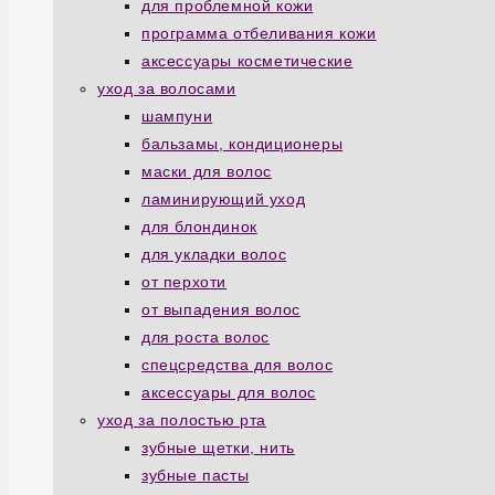
для проблемной кожи
программа отбеливания кожи
аксессуары косметические
уход за волосами
шампуни
бальзамы, кондиционеры
маски для волос
ламинирующий уход
для блондинок
для укладки волос
от перхоти
от выпадения волос
для роста волос
спецсредства для волос
аксессуары для волос
уход за полостью рта
зубные щетки, нить
зубные пасты