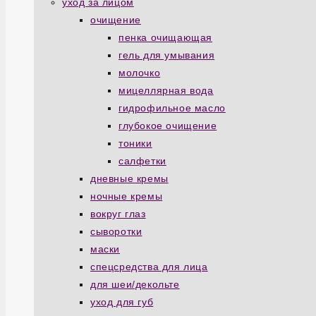
уход за лицом
очищение
пенка очищающая
гель для умывания
молочко
мицеллярная вода
гидрофильное масло
глубокое очищение
тоники
салфетки
дневные кремы
ночные кремы
вокруг глаз
сыворотки
маски
спецсредства для лица
для шеи/декольте
уход для губ