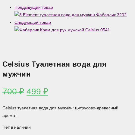
Предыдущий товар
Следующий товар
Celsius Туалетная вода для
мужчин
Первоначальная
Текущая
700
₽
499
₽
цена
цена:
составляла
499 ₽.
Celsius туалетная вода для мужчин: цитрусово-древесный
700 ₽.
аромат.
Нет в наличии