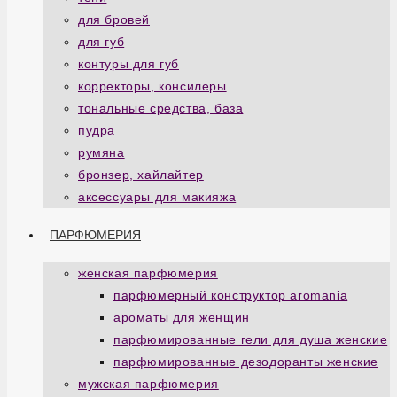
для бровей
для губ
контуры для губ
корректоры, консилеры
тональные средства, база
пудра
румяна
бронзер, хайлайтер
аксессуары для макияжа
ПАРФЮМЕРИЯ
женская парфюмерия
парфюмерный конструктор aromania
ароматы для женщин
парфюмированные гели для душа женские
парфюмированные дезодоранты женские
мужская парфюмерия