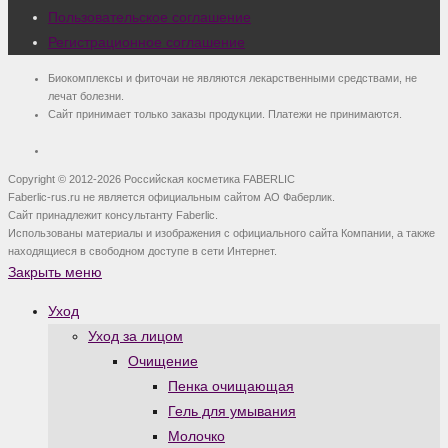
Пользовательское соглашение
Регистрационное соглашение
Биокомплексы и фиточаи не являются лекарственными средствами, не
лечат болезни.
Сайт принимает только заказы продукции. Платежи не принимаются.
Copyright © 2012-2026 Российская косметика FABERLIC
Faberlic-rus.ru не является официальным сайтом АО Фаберлик.
Сайт принадлежит консультанту Faberlic.
Использованы материалы и изображения с официального сайта Компании, а также
находящиеся в свободном доступе в сети Интернет.
Закрыть меню
Уход
Уход за лицом
Очищение
Пенка очищающая
Гель для умывания
Молочко