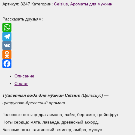
Артикул:
3247
Категории:
Celsius
,
Ароматы для мужчин
Рассказать друзьям:
WhatsApp
Telegram
VK
Odnoklassniki
Facebook
Описание
Состав
Туалетная вода для мужчин Celsius
(Цельсиус) —
цитрусово-древесный аромат.
Головные ноты:цедра лимона, лайм, бергамот, грейпфрут.
Ноты сердца: мята, лаванда, древесный аккорд.
Базовые ноты: гаитянский ветивер, амбра, мускус.