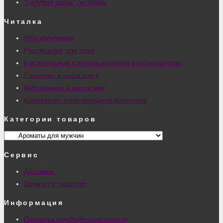
"Голубая кровь": история
Читалка
HEV-излучение
Расписание для кожи
Растительные стволовые клетки в косметологии
Глицерин и наша кожа
Миротамнус в косметике
Косметолог о кислородной косметике
Категории товаров
Сервис
Доставка
Возврат и гарантия
Информация
Политика конфиденциальности