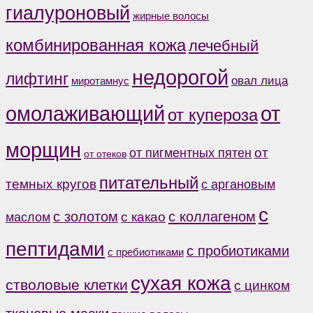
гиалуроновый
жирные волосы
комбинированная кожа
лечебный
недорогой
лифтинг
овал лица
миротамнус
от
омолаживающий
от купероза
морщин
от
от пигментных пятен
от отеков
питательный
темных кругов
с аргановым
с
с коллагеном
с золотом
с какао
маслом
пептидами
с пробиотиками
с пребиотиками
сухая кожа
стволовые клетки
с цинком