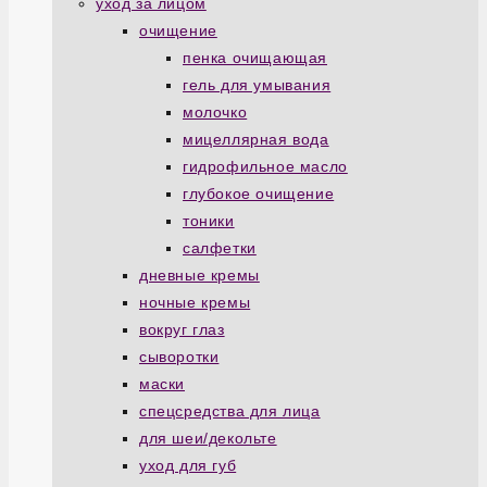
уход за лицом
очищение
пенка очищающая
гель для умывания
молочко
мицеллярная вода
гидрофильное масло
глубокое очищение
тоники
салфетки
дневные кремы
ночные кремы
вокруг глаз
сыворотки
маски
спецсредства для лица
для шеи/декольте
уход для губ