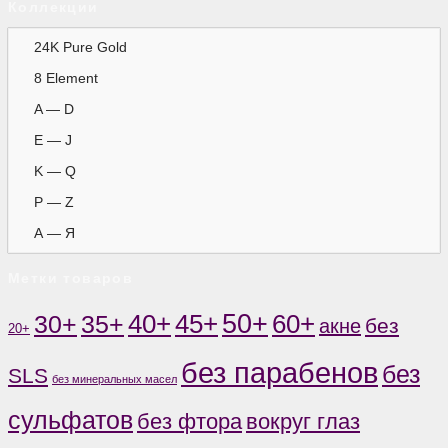
Коллекции
24K Pure Gold
8 Element
A — D
E — J
K — Q
P — Z
А — Я
Метки товаров
50+
60+
35+
40+
45+
30+
без
акне
20+
без парабенов
без
SLS
без минеральных масел
сульфатов
без фтора
вокруг глаз