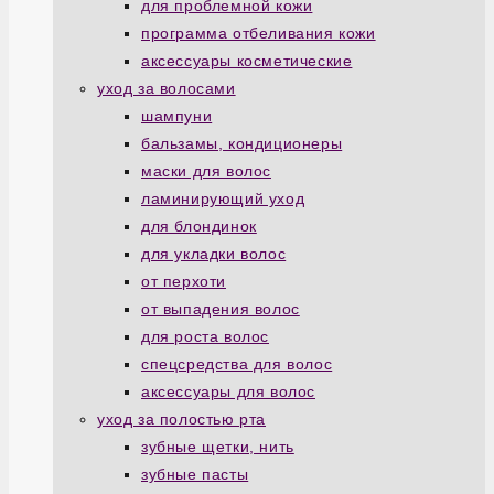
для проблемной кожи
программа отбеливания кожи
аксессуары косметические
уход за волосами
шампуни
бальзамы, кондиционеры
маски для волос
ламинирующий уход
для блондинок
для укладки волос
от перхоти
от выпадения волос
для роста волос
спецсредства для волос
аксессуары для волос
уход за полостью рта
зубные щетки, нить
зубные пасты