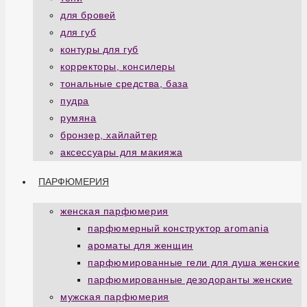
для бровей
для губ
контуры для губ
корректоры, консилеры
тональные средства, база
пудра
румяна
бронзер, хайлайтер
аксессуары для макияжа
ПАРФЮМЕРИЯ
женская парфюмерия
парфюмерный конструктор aromania
ароматы для женщин
парфюмированные гели для душа женские
парфюмированные дезодоранты женские
мужская парфюмерия