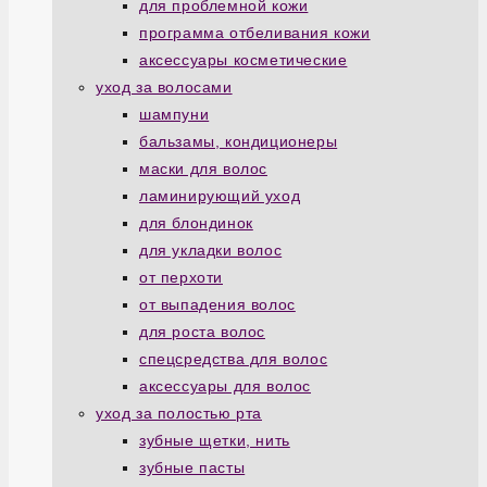
для проблемной кожи
программа отбеливания кожи
аксессуары косметические
уход за волосами
шампуни
бальзамы, кондиционеры
маски для волос
ламинирующий уход
для блондинок
для укладки волос
от перхоти
от выпадения волос
для роста волос
спецсредства для волос
аксессуары для волос
уход за полостью рта
зубные щетки, нить
зубные пасты