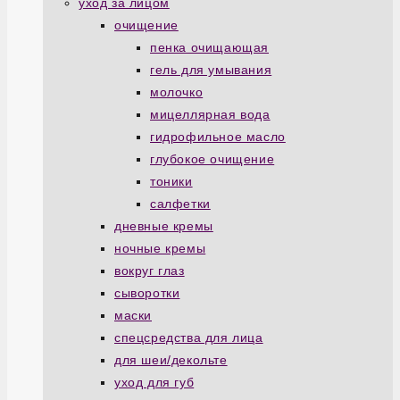
уход за лицом
очищение
пенка очищающая
гель для умывания
молочко
мицеллярная вода
гидрофильное масло
глубокое очищение
тоники
салфетки
дневные кремы
ночные кремы
вокруг глаз
сыворотки
маски
спецсредства для лица
для шеи/декольте
уход для губ