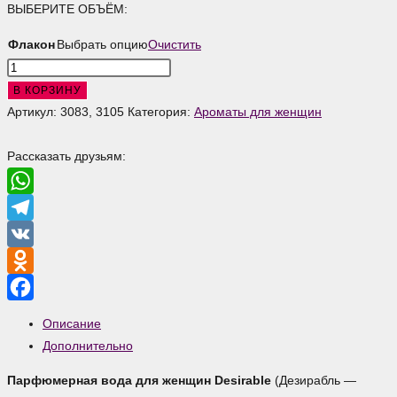
1299 ₽
ВЫБЕРИТЕ ОБЪЁМ:
Флакон
Выбрать опцию
Очистить
Количество
товара
В КОРЗИНУ
Desirable
Артикул:
3083, 3105
Категория:
Ароматы для женщин
Парфюмерная
вода
Рассказать друзьям:
для
женщин
WhatsApp
Telegram
VK
Odnoklassniki
Facebook
Описание
Дополнительно
Парфюмерная вода для женщин Desirable
(Дезирабль —