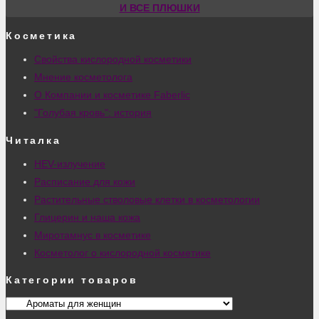
И ВСЕ ПЛЮШКИ
Косметика
Свойства кислородной косметики
Мнение косметолога
О Компании и косметике Faberlic
"Голубая кровь": история
Читалка
HEV-излучение
Расписание для кожи
Растительные стволовые клетки в косметологии
Глицерин и наша кожа
Миротамнус в косметике
Косметолог о кислородной косметике
Категории товаров