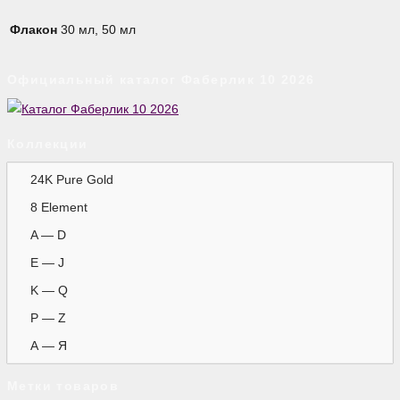
Флакон
30 мл, 50 мл
Официальный каталог Фаберлик 10 2026
Коллекции
24K Pure Gold
8 Element
A — D
E — J
K — Q
P — Z
А — Я
Метки товаров