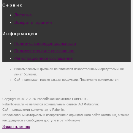
Сервис
Доставка
Возврат и гарантия
Информация
Политика конфиденциальности
Пользовательское соглашение
Регистрационное соглашение
Биокомплексы и фиточаи не являются лекарственными средствами, не
лечат болезни.
Сайт принимает только заказы продукции. Платежи не принимаются.
Copyright © 2012-2026 Российская косметика FABERLIC
Faberlic-rus.ru не является официальным сайтом АО Фаберлик.
Сайт принадлежит консультанту Faberlic.
Использованы материалы и изображения с официального сайта Компании, а также
находящиеся в свободном доступе в сети Интернет.
Закрыть меню