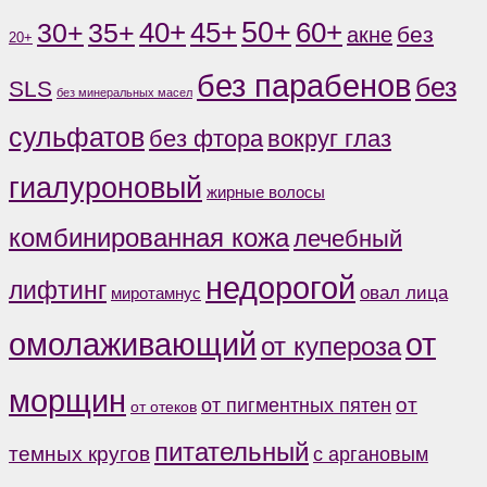
50+
60+
35+
40+
45+
30+
без
акне
20+
без парабенов
без
SLS
без минеральных масел
сульфатов
без фтора
вокруг глаз
гиалуроновый
жирные волосы
комбинированная кожа
лечебный
недорогой
лифтинг
овал лица
миротамнус
от
омолаживающий
от купероза
морщин
от
от пигментных пятен
от отеков
питательный
темных кругов
с аргановым