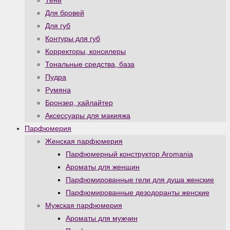
Тени
Для бровей
Для губ
Контуры для губ
Корректоры, консилеры
Тональные средства, база
Пудра
Румяна
Бронзер, хайлайтер
Аксессуары для макияжа
Парфюмерия
Женская парфюмерия
Парфюмерный конструктор Aromania
Ароматы для женщин
Парфюмированные гели для душа женские
Парфюмированные дезодоранты женские
Мужская парфюмерия
Ароматы для мужчин