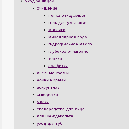
уход за лицом
очищение
пенка очищающая
гель для умывания
молочко
мицеллярная вода
гидрофильное масло
глубокое очищение
тоники
салфетки
дневные кремы
ночные кремы
вокруг глаз
сыворотки
маски
спецсредства для лица
для шеи/декольте
уход для губ