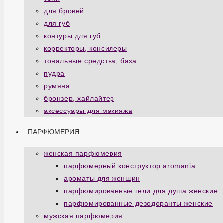
для бровей
для губ
контуры для губ
корректоры, консилеры
тональные средства, база
пудра
румяна
бронзер, хайлайтер
аксессуары для макияжа
ПАРФЮМЕРИЯ
женская парфюмерия
парфюмерный конструктор aromania
ароматы для женщин
парфюмированные гели для душа женские
парфюмированные дезодоранты женские
мужская парфюмерия