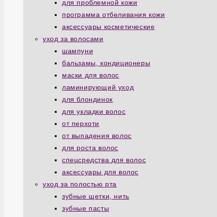
для проблемной кожи
программа отбеливания кожи
аксессуары косметические
уход за волосами
шампуни
бальзамы, кондиционеры
маски для волос
ламинирующий уход
для блондинок
для укладки волос
от перхоти
от выпадения волос
для роста волос
спецсредства для волос
аксессуары для волос
уход за полостью рта
зубные щетки, нить
зубные пасты