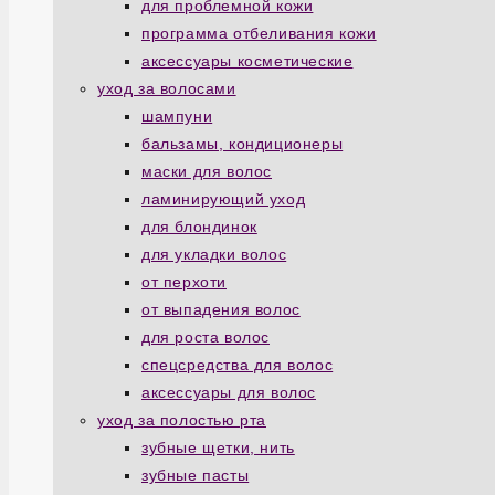
для проблемной кожи
программа отбеливания кожи
аксессуары косметические
уход за волосами
шампуни
бальзамы, кондиционеры
маски для волос
ламинирующий уход
для блондинок
для укладки волос
от перхоти
от выпадения волос
для роста волос
спецсредства для волос
аксессуары для волос
уход за полостью рта
зубные щетки, нить
зубные пасты