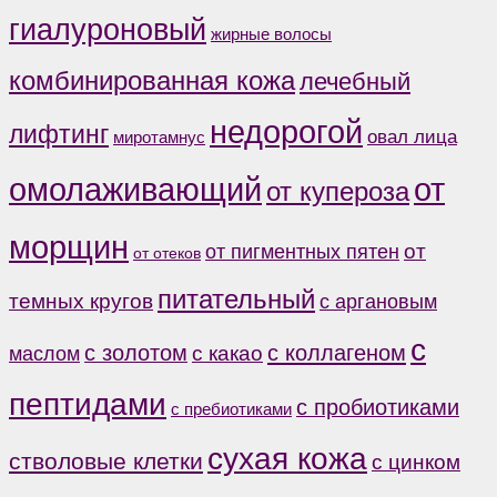
гиалуроновый
жирные волосы
комбинированная кожа
лечебный
недорогой
лифтинг
овал лица
миротамнус
от
омолаживающий
от купероза
морщин
от
от пигментных пятен
от отеков
питательный
темных кругов
с аргановым
с
с коллагеном
с золотом
с какао
маслом
пептидами
с пробиотиками
с пребиотиками
сухая кожа
стволовые клетки
с цинком