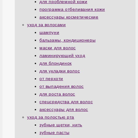
для проблемной кожи
программа отбеливания кожи
аксессуары косметические
уход за волосами
шампуни
бальзамы, кондиционеры
маски для волос
ламинирующий уход
для блондинок
для укладки волос
от перхоти
от выпадения волос
для роста волос
спецсредства для волос
аксессуары для волос
уход за полостью рта
зубные щетки, нить
зубные пасты