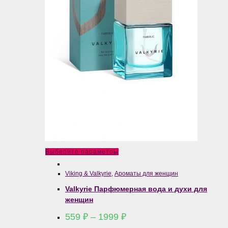
Этот
Выберите параметры
товар
Viking & Valkyrie
,
Ароматы для женщин
имеет
Valkyrie Парфюмерная вода и духи для
несколько
женщин
вариаций.
Диапазон
Опции
559
₽
–
1999
₽
цен:
можно