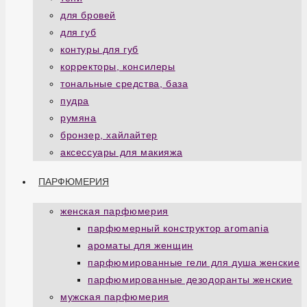
для бровей
для губ
контуры для губ
корректоры, консилеры
тональные средства, база
пудра
румяна
бронзер, хайлайтер
аксессуары для макияжа
ПАРФЮМЕРИЯ
женская парфюмерия
парфюмерный конструктор aromania
ароматы для женщин
парфюмированные гели для душа женские
парфюмированные дезодоранты женские
мужская парфюмерия