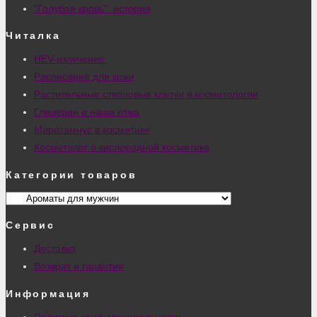
"Голубая кровь": история
Читалка
HEV-излучение
Расписание для кожи
Растительные стволовые клетки в косметологии
Глицерин и наша кожа
Миротамнус в косметике
Косметолог о кислородной косметике
Категории товаров
Сервис
Доставка
Возврат и гарантия
Информация