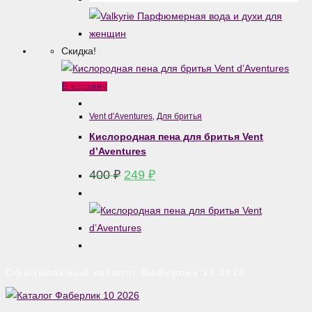
Скидка!
В корзину
Vent d'Aventures
,
Для бритья
Кислородная пена для бритья Vent
d’Aventures
Первоначальная
Текущая
400
₽
249
₽
цена
цена:
составляла
249 ₽.
400 ₽.
Официальный каталог Фаберлик 10 2026