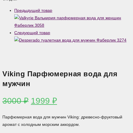
Парфюмерная
Предыдущий товар
вода
для
мужчин
Следующий товар
Viking Парфюмерная вода для
мужчин
Первоначальная
Текущая
3000
₽
1999
₽
цена
цена:
составляла
1999 ₽.
Парфюмерная вода для мужчин Viking: древесно-фруктовый
3000 ₽.
аромат с холодным морским аккордом.