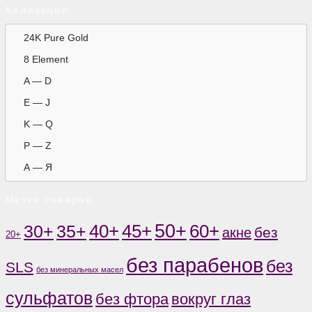
Коллекции
24K Pure Gold
8 Element
A — D
E — J
K — Q
P — Z
А — Я
Метки товаров
50+
60+
35+
40+
45+
30+
без
акне
20+
без парабенов
без
SLS
без минеральных масел
сульфатов
без фтора
вокруг глаз