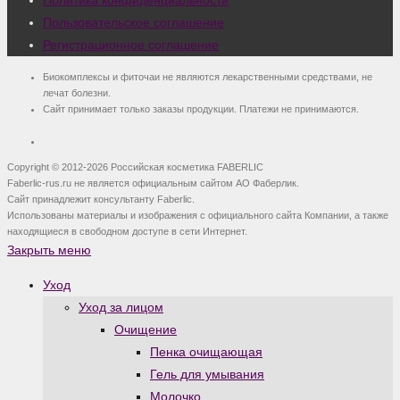
Политика конфиденциальности
Пользовательское соглашение
Регистрационное соглашение
Биокомплексы и фиточаи не являются лекарственными средствами, не
лечат болезни.
Сайт принимает только заказы продукции. Платежи не принимаются.
Copyright © 2012-2026 Российская косметика FABERLIC
Faberlic-rus.ru не является официальным сайтом АО Фаберлик.
Сайт принадлежит консультанту Faberlic.
Использованы материалы и изображения с официального сайта Компании, а также
находящиеся в свободном доступе в сети Интернет.
Закрыть меню
Уход
Уход за лицом
Очищение
Пенка очищающая
Гель для умывания
Молочко