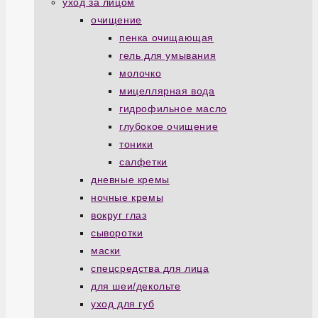
уход за лицом
очищение
пенка очищающая
гель для умывания
молочко
мицеллярная вода
гидрофильное масло
глубокое очищение
тоники
салфетки
дневные кремы
ночные кремы
вокруг глаз
сыворотки
маски
спецсредства для лица
для шеи/декольте
уход для губ