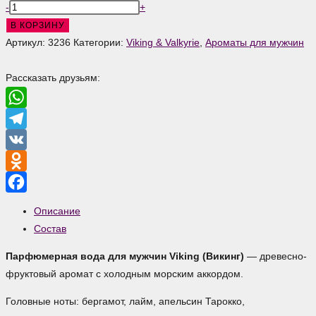
Количество
-
+
товара
В КОРЗИНУ
Viking
Артикул:
3236
Категории:
Viking & Valkyrie
,
Ароматы для мужчин
Парфюмерная
вода
Рассказать друзьям:
для
мужчин
WhatsApp
Telegram
VK
Odnoklassniki
Facebook
Описание
Состав
Парфюмерная вода для мужчин Viking (Викинг)
— древесно-
фруктовый аромат с холодным морским аккордом.
Головные ноты: бергамот, лайм, апельсин Тарокко,