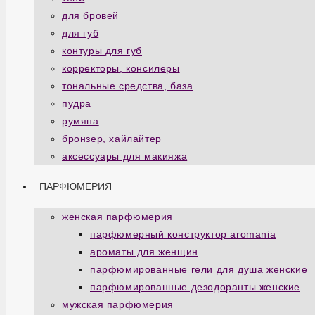
для бровей
для губ
контуры для губ
корректоры, консилеры
тональные средства, база
пудра
румяна
бронзер, хайлайтер
аксессуары для макияжа
ПАРФЮМЕРИЯ
женская парфюмерия
парфюмерный конструктор aromania
ароматы для женщин
парфюмированные гели для душа женские
парфюмированные дезодоранты женские
мужская парфюмерия