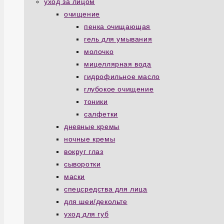
уход за лицом
очищение
пенка очищающая
гель для умывания
молочко
мицеллярная вода
гидрофильное масло
глубокое очищение
тоники
салфетки
дневные кремы
ночные кремы
вокруг глаз
сыворотки
маски
спецсредства для лица
для шеи/декольте
уход для губ