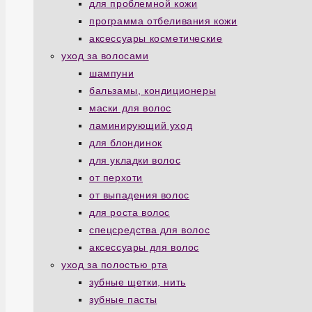
для проблемной кожи
программа отбеливания кожи
аксессуары косметические
уход за волосами
шампуни
бальзамы, кондиционеры
маски для волос
ламинирующий уход
для блондинок
для укладки волос
от перхоти
от выпадения волос
для роста волос
спецсредства для волос
аксессуары для волос
уход за полостью рта
зубные щетки, нить
зубные пасты