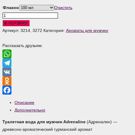
Флакон
Очистить
Количество
товара
В КОРЗИНУ
Adrenaline
Артикул:
3214, 3272
Категория:
Ароматы для мужчин
Туалетная
вода
Рассказать друзьям:
для
мужчин
WhatsApp
Telegram
VK
Odnoklassniki
Facebook
Описание
Дополнительно
Туалетная вода для мужчин Adrenaline
(Адреналин) —
древесно-ароматический гурманский аромат.