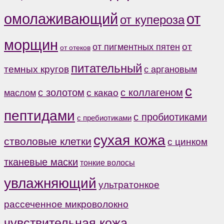
от
омолаживающий
от купероза
морщин
от
от пигментных пятен
от отеков
питательный
темных кругов
с аргановым
с
с коллагеном
с золотом
с какао
маслом
пептидами
с пробиотиками
с пребиотиками
сухая кожа
стволовые клетки
с цинком
тканевые маски
тонкие волосы
увлажняющий
ультратонкое
рассеченное микроволокно
чувствительная кожа