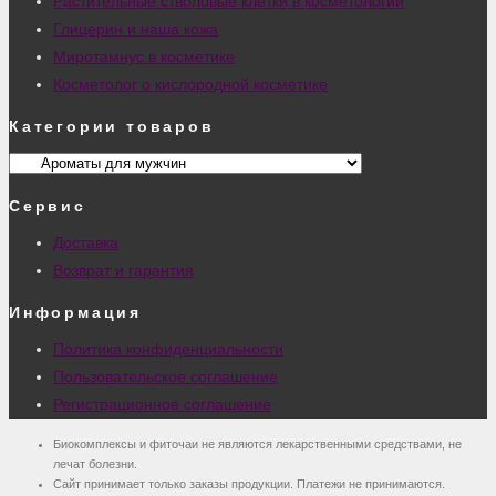
Растительные стволовые клетки в косметологии
Глицерин и наша кожа
Миротамнус в косметике
Косметолог о кислородной косметике
Категории товаров
Сервис
Доставка
Возврат и гарантия
Информация
Политика конфиденциальности
Пользовательское соглашение
Регистрационное соглашение
Биокомплексы и фиточаи не являются лекарственными средствами, не
лечат болезни.
Сайт принимает только заказы продукции. Платежи не принимаются.