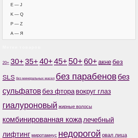
E — J
K — Q
P — Z
А — Я
Метки товаров
50+
60+
35+
40+
45+
30+
без
акне
20+
без парабенов
без
SLS
без минеральных масел
сульфатов
без фтора
вокруг глаз
гиалуроновый
жирные волосы
комбинированная кожа
лечебный
недорогой
лифтинг
овал лица
миротамнус