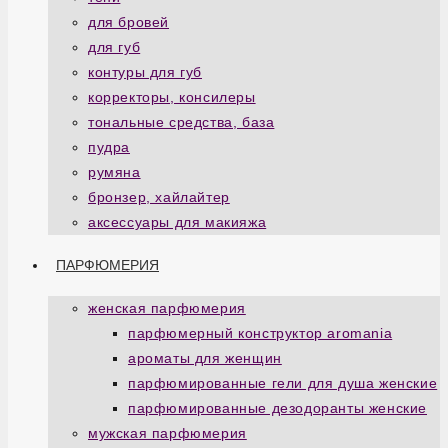
для бровей
для губ
контуры для губ
корректоры, консилеры
тональные средства, база
пудра
румяна
бронзер, хайлайтер
аксессуары для макияжа
ПАРФЮМЕРИЯ
женская парфюмерия
парфюмерный конструктор aromania
ароматы для женщин
парфюмированные гели для душа женские
парфюмированные дезодоранты женские
мужская парфюмерия