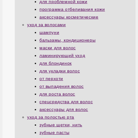
для проблемной кожи
программа отбеливания кожи
аксессуары косметические
уход за волосами
шампуни
бальзамы, кондиционеры
маски для волос
ламинирующий уход
для блондинок
для укладки волос
от перхоти
от выпадения волос
для роста волос
спецсредства для волос
аксессуары для волос
уход за полостью рта
зубные щетки, нить
зубные пасты