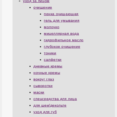
уход за лицом
очищение
пенка очищающая
гель для умывания
молочко
мицеллярная вода
гидрофильное масло
глубокое очищение
тоники
салфетки
дневные кремы
ночные кремы
вокруг глаз
сыворотки
маски
спецсредства для лица
для шеи/декольте
уход для губ