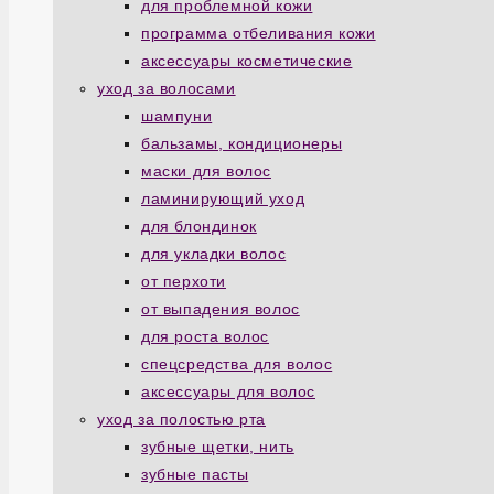
для проблемной кожи
программа отбеливания кожи
аксессуары косметические
уход за волосами
шампуни
бальзамы, кондиционеры
маски для волос
ламинирующий уход
для блондинок
для укладки волос
от перхоти
от выпадения волос
для роста волос
спецсредства для волос
аксессуары для волос
уход за полостью рта
зубные щетки, нить
зубные пасты