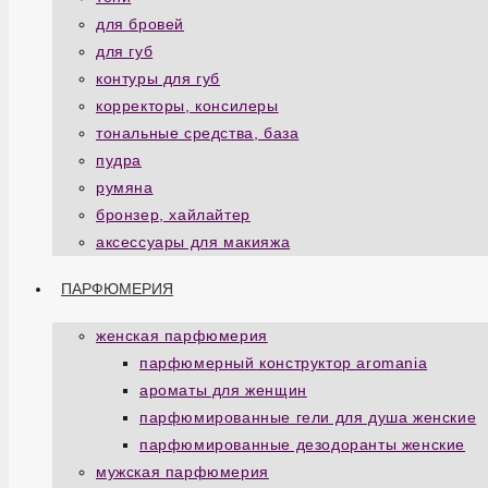
для бровей
для губ
контуры для губ
корректоры, консилеры
тональные средства, база
пудра
румяна
бронзер, хайлайтер
аксессуары для макияжа
ПАРФЮМЕРИЯ
женская парфюмерия
парфюмерный конструктор aromania
ароматы для женщин
парфюмированные гели для душа женские
парфюмированные дезодоранты женские
мужская парфюмерия