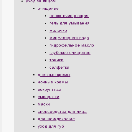
уход за лицом
очищение
пенка очищающая
гель для умывания
молочко
мицеллярная вода
гидрофильное масло
глубокое очищение
тоники
салфетки
дневные кремы
ночные кремы
вокруг глаз
сыворотки
маски
спецсредства для лица
для шеи/декольте
уход для губ