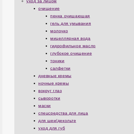
уход за лицом
очищение
пенка очищающая
гель для умывания
молочко
мицеллярная вода
гидрофильное масло
глубокое очищение
тоники
салфетки
дневные кремы
ночные кремы
вокруг глаз
сыворотки
маски
спецсредства для лица
для шеи/декольте
уход для губ