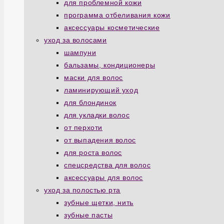
для проблемной кожи
программа отбеливания кожи
аксессуары косметические
уход за волосами
шампуни
бальзамы, кондиционеры
маски для волос
ламинирующий уход
для блондинок
для укладки волос
от перхоти
от выпадения волос
для роста волос
спецсредства для волос
аксессуары для волос
уход за полостью рта
зубные щетки, нить
зубные пасты