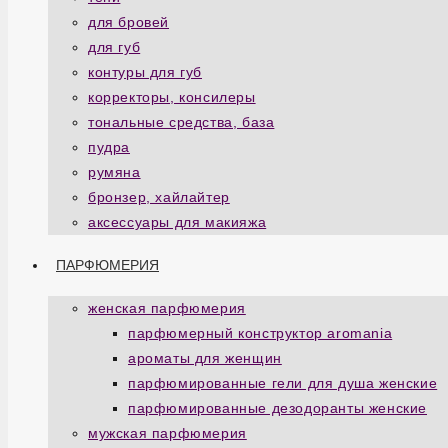
для бровей
для губ
контуры для губ
корректоры, консилеры
тональные средства, база
пудра
румяна
бронзер, хайлайтер
аксессуары для макияжа
ПАРФЮМЕРИЯ
женская парфюмерия
парфюмерный конструктор aromania
ароматы для женщин
парфюмированные гели для душа женские
парфюмированные дезодоранты женские
мужская парфюмерия