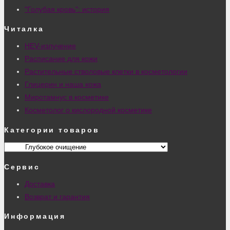
"Голубая кровь": история
Читалка
HEV-излучение
Расписание для кожи
Растительные стволовые клетки в косметологии
Глицерин и наша кожа
Миротамнус в косметике
Косметолог о кислородной косметике
Категории товаров
Сервис
Доставка
Возврат и гарантия
Информация