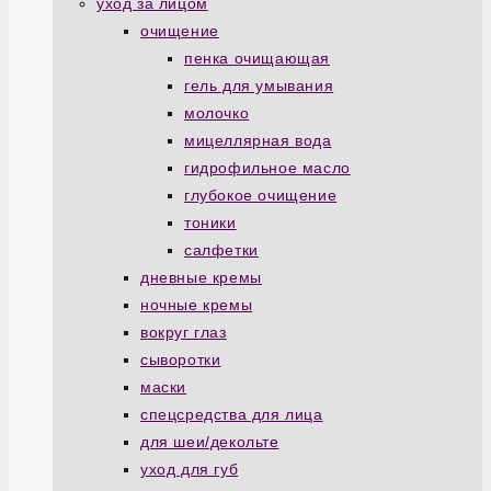
уход за лицом
очищение
пенка очищающая
гель для умывания
молочко
мицеллярная вода
гидрофильное масло
глубокое очищение
тоники
салфетки
дневные кремы
ночные кремы
вокруг глаз
сыворотки
маски
спецсредства для лица
для шеи/декольте
уход для губ