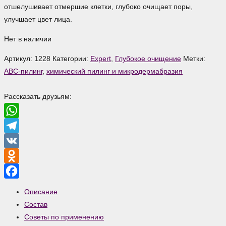
600 ₽.
отшелушивает отмершие клетки, глубоко очищает поры,
улучшает цвет лица.
Нет в наличии
Артикул:
1228
Категории:
Expert
,
Глубокое очищение
Метки:
АВС-пилинг
,
химический пилинг и микродермабразия
Рассказать друзьям:
WhatsApp
Telegram
VK
Odnoklassniki
Facebook
Описание
Состав
Советы по применению