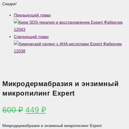
600 ₽.
Скидка!
Предыдущий товар
Следующий товар
Микродермабразия и энзимный
микропилинг Expert
Первоначальная
Текущая
600
₽
449
₽
цена
цена:
составляла
449 ₽.
Микродермабразия и энзимный микропилинг Expert