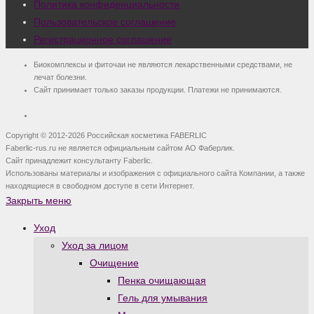
Политика конфиденциальности
Пользовательское соглашение
Регистрационное соглашение
Биокомплексы и фиточаи не являются лекарственными средствами, не
лечат болезни.
Сайт принимает только заказы продукции. Платежи не принимаются.
Copyright © 2012-2026 Российская косметика FABERLIC
Faberlic-rus.ru не является официальным сайтом АО Фаберлик.
Сайт принадлежит консультанту Faberlic.
Использованы материалы и изображения с официального сайта Компании, а также
находящиеся в свободном доступе в сети Интернет.
Закрыть меню
Уход
Уход за лицом
Очищение
Пенка очищающая
Гель для умывания