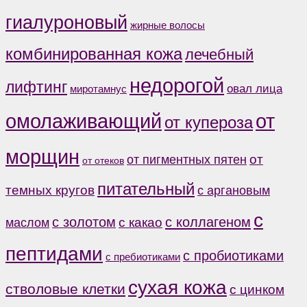
гиалуроновый
жирные волосы
комбинированная кожа
лечебный
недорогой
лифтинг
овал лица
миротамнус
от
омолаживающий
от купероза
морщин
от
от пигментных пятен
от отеков
питательный
темных кругов
с аргановым
с
с коллагеном
с золотом
с какао
маслом
пептидами
с пробиотиками
с пребиотиками
сухая кожа
стволовые клетки
с цинком