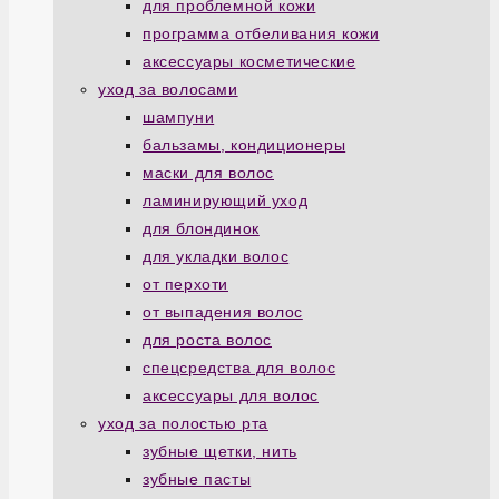
для проблемной кожи
программа отбеливания кожи
аксессуары косметические
уход за волосами
шампуни
бальзамы, кондиционеры
маски для волос
ламинирующий уход
для блондинок
для укладки волос
от перхоти
от выпадения волос
для роста волос
спецсредства для волос
аксессуары для волос
уход за полостью рта
зубные щетки, нить
зубные пасты