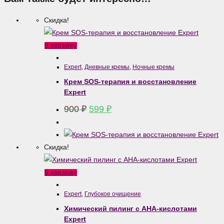
Скидка!
В корзину
Expert
,
Дневные кремы
,
Ночные кремы
Крем SOS-терапия и восстановление
Expert
Первоначальная
Текущая
900
₽
599
₽
цена
цена:
составляла
599 ₽.
900 ₽.
Скидка!
В корзину
Expert
,
Глубокое очищение
Химический пилинг с АНА-кислотами
Expert