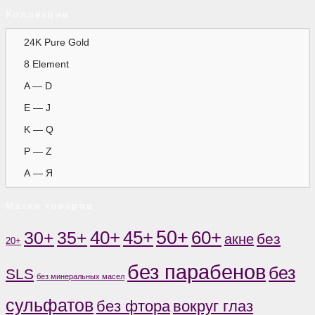
Коллекции
24K Pure Gold
8 Element
A — D
E — J
K — Q
P — Z
А — Я
Метки товаров
50+
60+
35+
40+
45+
30+
без
акне
20+
без парабенов
без
SLS
без минеральных масел
сульфатов
без фтора
вокруг глаз