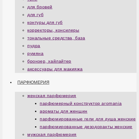
для бровей
для губ
контуры для губ
корректоры, консилеры
тональные средства, база
пудра
румяна
бронзер, хайлайтер
аксессуары для макияжа
ПАРФЮМЕРИЯ
женская парфюмерия
парфюмерный конструктор aromania
ароматы для женщин
парфюмированные гели для душа женские
парфюмированные дезодоранты женские
мужская парфюмерия