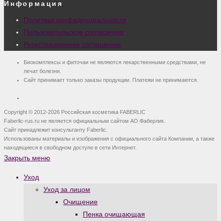
Информация
Политика конфиденциальности
Пользовательское соглашение
Регистрационное соглашение
Биокомплексы и фиточаи не являются лекарственными средствами, не
лечат болезни.
Сайт принимает только заказы продукции. Платежи не принимаются.
Copyright © 2012-2026 Российская косметика FABERLIC
Faberlic-rus.ru не является официальным сайтом АО Фаберлик.
Сайт принадлежит консультанту Faberlic.
Использованы материалы и изображения с официального сайта Компании, а также
находящиеся в свободном доступе в сети Интернет.
Закрыть меню
Уход
Уход за лицом
Очищение
Пенка очищающая