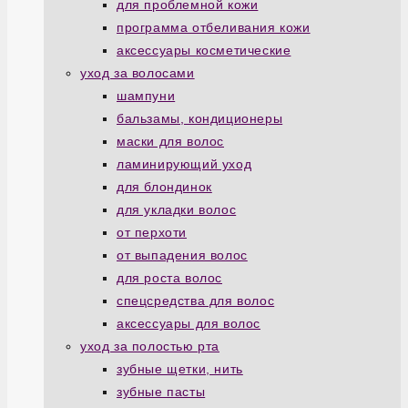
для проблемной кожи
программа отбеливания кожи
аксессуары косметические
уход за волосами
шампуни
бальзамы, кондиционеры
маски для волос
ламинирующий уход
для блондинок
для укладки волос
от перхоти
от выпадения волос
для роста волос
спецсредства для волос
аксессуары для волос
уход за полостью рта
зубные щетки, нить
зубные пасты