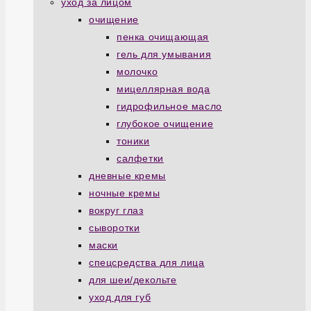
уход за лицом
очищение
пенка очищающая
гель для умывания
молочко
мицеллярная вода
гидрофильное масло
глубокое очищение
тоники
салфетки
дневные кремы
ночные кремы
вокруг глаз
сыворотки
маски
спецсредства для лица
для шеи/декольте
уход для губ