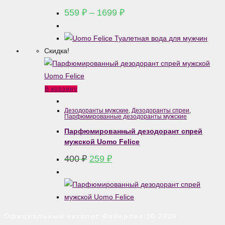
вариаций.
Диапазон
559
₽
–
1699
₽
цен:
Опции
559 ₽
можно
–
выбрать
1699 ₽
Скидка!
на
странице
товара.
В корзину
Дезодоранты мужские
,
Дезодоранты спреи
,
Парфюмированные дезодоранты мужские
Парфюмированный дезодорант спрей
мужской Uomo Felice
Первоначальная
Текущая
400
₽
259
₽
цена
цена:
составляла
259 ₽.
400 ₽.
Официальный каталог Фаберлик 10 2026