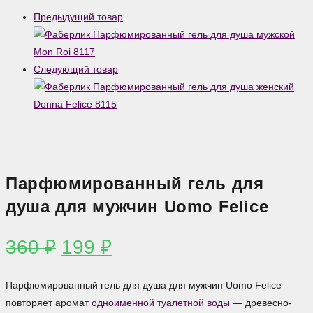
Предыдущий товар
Следующий товар
Парфюмированный гель для
душа для мужчин Uomo Felice
Первоначальная
Текущая
360
₽
199
₽
цена
цена:
составляла
199 ₽.
Парфюмированный гель для душа для мужчин Uomo Felice
360 ₽.
повторяет аромат
одноименной туалетной воды
— древесно-