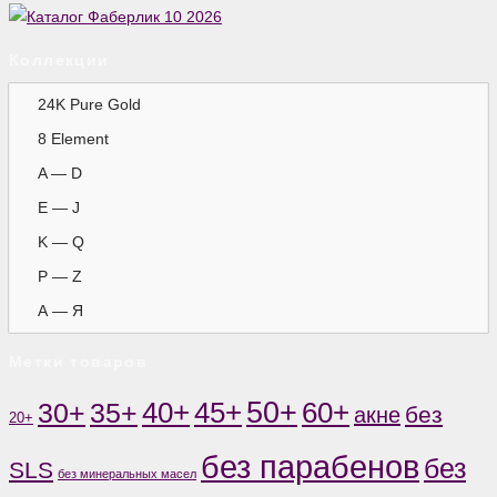
Коллекции
24K Pure Gold
8 Element
A — D
E — J
K — Q
P — Z
А — Я
Метки товаров
50+
60+
35+
40+
45+
30+
без
акне
20+
без парабенов
без
SLS
без минеральных масел