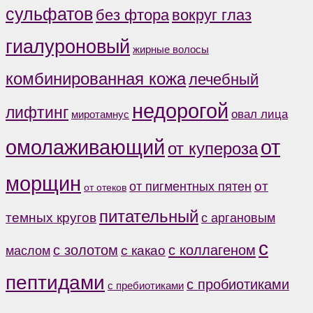
сульфатов
без фтора
вокруг глаз
гиалуроновый
жирные волосы
комбинированная кожа
лечебный
недорогой
лифтинг
овал лица
миротамнус
от
омолаживающий
от купероза
морщин
от
от пигментных пятен
от отеков
питательный
темных кругов
с аргановым
с
с коллагеном
с золотом
с какао
маслом
пептидами
с пробиотиками
с пребиотиками