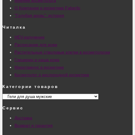
Мнение косметолога
О Компании и косметике Faberlic
"Голубая кровь": история
Читалка
HEV-излучение
Расписание для кожи
Растительные стволовые клетки в косметологии
Глицерин и наша кожа
Миротамнус в косметике
Косметолог о кислородной косметике
Категории товаров
Сервис
Доставка
Возврат и гарантия