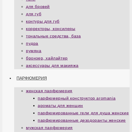
для бровей
для губ
контуры для губ
корректоры, консилеры
тональные средства, база
пудра
румяна
бронзер, хайлайтер
аксессуары для макияжа
ПАРФЮМЕРИЯ
женская парфюмерия
парфюмерный конструктор aromania
ароматы для женщин
парфюмированные гели для душа женские
парфюмированные дезодоранты женские
мужская парфюмерия