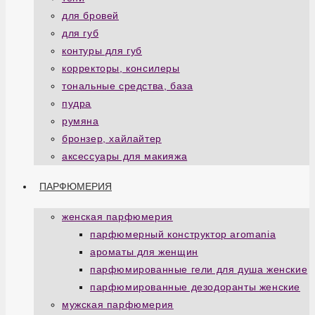
для бровей
для губ
контуры для губ
корректоры, консилеры
тональные средства, база
пудра
румяна
бронзер, хайлайтер
аксессуары для макияжа
ПАРФЮМЕРИЯ
женская парфюмерия
парфюмерный конструктор aromania
ароматы для женщин
парфюмированные гели для душа женские
парфюмированные дезодоранты женские
мужская парфюмерия