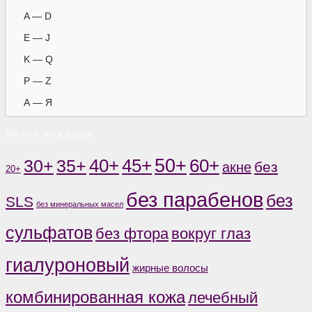
A — D
E — J
K — Q
P — Z
А — Я
Метки товаров
50+
60+
35+
40+
45+
30+
без
акне
20+
без парабенов
без
SLS
без минеральных масел
сульфатов
без фтора
вокруг глаз
гиалуроновый
жирные волосы
комбинированная кожа
лечебный