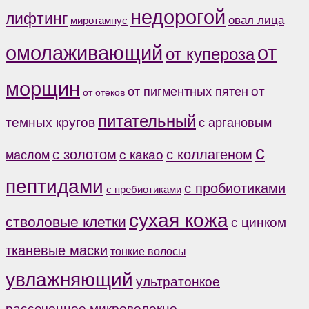
недорогой
лифтинг
овал лица
миротамнус
от
омолаживающий
от купероза
морщин
от
от пигментных пятен
от отеков
питательный
темных кругов
с аргановым
с
с коллагеном
с золотом
с какао
маслом
пептидами
с пробиотиками
с пребиотиками
сухая кожа
стволовые клетки
с цинком
тканевые маски
тонкие волосы
увлажняющий
ультратонкое
рассеченное микроволокно