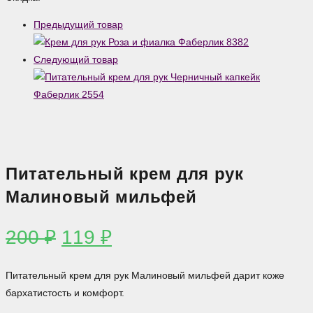
крем
Предыдущий товар
для
рук
Следующий товар
Малиновый
мильфей
Питательный крем для рук
Малиновый мильфей
Первоначальная
Текущая
200
₽
119
₽
цена
цена:
составляла
119 ₽.
Питательный крем для рук Малиновый мильфей дарит коже
200 ₽.
бархатистость и комфорт.