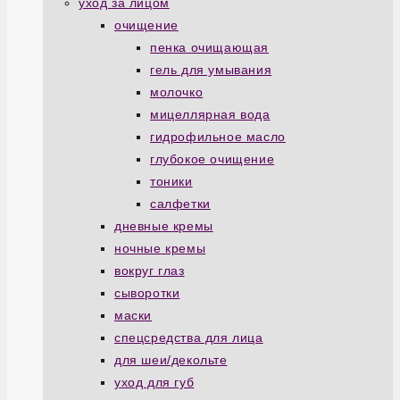
уход за лицом
очищение
пенка очищающая
гель для умывания
молочко
мицеллярная вода
гидрофильное масло
глубокое очищение
тоники
салфетки
дневные кремы
ночные кремы
вокруг глаз
сыворотки
маски
спецсредства для лица
для шеи/декольте
уход для губ