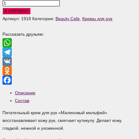
Количество
товара
В КОРЗИНУ
Питательный
Артикул:
1918
Категории:
Beauty Cafe
,
Кремы для рук
крем
для
Рассказать друзьям:
рук
Малиновый
WhatsApp
мильфей
Telegram
VK
Odnoklassniki
Facebook
Описание
Состав
Питательный крем для рук «Малиновый мильфей»
восстанавливает кожу рук, смягчает кутикулу. Делает кожу
гладкой, нежной и ухоженной.