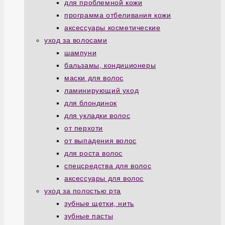
для проблемной кожи
программа отбеливания кожи
аксессуары косметические
уход за волосами
шампуни
бальзамы, кондиционеры
маски для волос
ламинирующий уход
для блондинок
для укладки волос
от перхоти
от выпадения волос
для роста волос
спецсредства для волос
аксессуары для волос
уход за полостью рта
зубные щетки, нить
зубные пасты