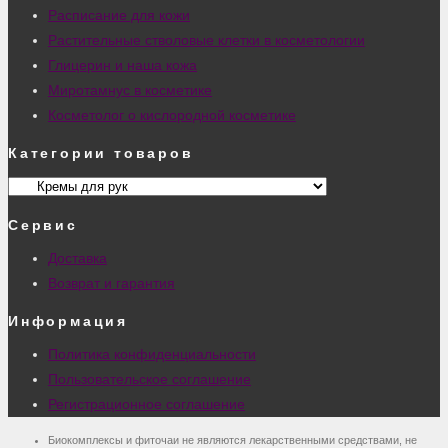
Расписание для кожи
Растительные стволовые клетки в косметологии
Глицерин и наша кожа
Миротамнус в косметике
Косметолог о кислородной косметике
Категории товаров
Сервис
Доставка
Возврат и гарантия
Информация
Политика конфиденциальности
Пользовательское соглашение
Регистрационное соглашение
Биокомплексы и фиточаи не являются лекарственными средствами, не