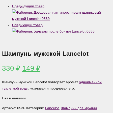
Предыдущий товар
Следующий товар
Шампунь мужской Lancelot
Первоначальная
Текущая
330
₽
149
₽
цена
цена:
составляла
149 ₽.
Шампунь мужской Lancelot повторяет аромат
одноименной
330 ₽.
туалетной воды
, усиливая и продлевая его.
Нет в наличии
Артикул:
0536
Категории:
Lancelot
,
Шампуни для мужчин