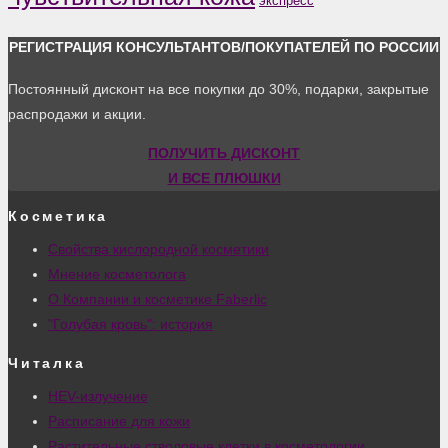
экспресс
РЕГИСТРАЦИЯ КОНСУЛЬТАНТОВ/ПОКУПАТЕЛЕЙ ПО РОССИИ
Постоянный дисконт на все покупки до 30%, подарки, закрытые
распродажи и акции.
ПОЛУЧИТЬ ДИСКОНТ
И ВСЕ ПЛЮШКИ
Косметика
Свойства кислородной косметики
Мнение косметолога
О Компании и косметике Faberlic
"Голубая кровь": история
Читалка
HEV-излучение
Расписание для кожи
Растительные стволовые клетки в косметологии