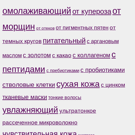
от
омолаживающий
от купероза
морщин
от
от пигментных пятен
от отеков
питательный
темных кругов
с аргановым
с
с коллагеном
с золотом
с какао
маслом
пептидами
с пробиотиками
с пребиотиками
сухая кожа
стволовые клетки
с цинком
тканевые маски
тонкие волосы
увлажняющий
ультратонкое
рассеченное микроволокно
чувствительная кожа