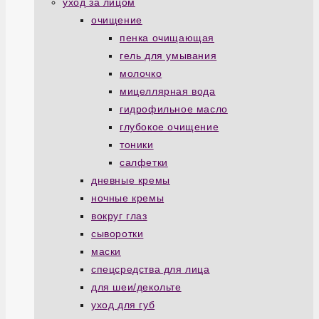
уход за лицом
очищение
пенка очищающая
гель для умывания
молочко
мицеллярная вода
гидрофильное масло
глубокое очищение
тоники
салфетки
дневные кремы
ночные кремы
вокруг глаз
сыворотки
маски
спецсредства для лица
для шеи/декольте
уход для губ