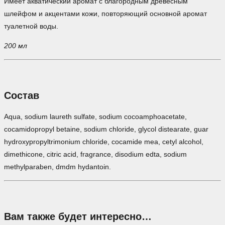
Имеет акватический аромат с благородным древесным
шлейфом и акцентами кожи, повторяющий основной аромат
туалетной воды.
200 мл
Состав
Aqua, sodium laureth sulfate, sodium cocoamphoacetate,
cocamidopropyl betaine, sodium chloride, glycol distearate, guar
hydroxypropyltrimonium chloride, cocamide mea, cetyl alcohol,
dimethicone, citric acid, fragrance, disodium edta, sodium
methylparaben, dmdm hydantoin.
Вам также будет интересно…