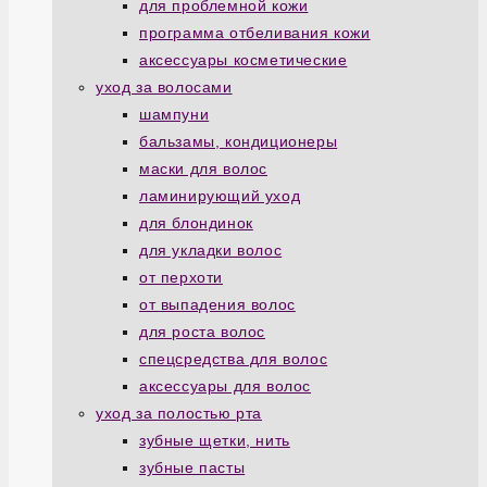
для проблемной кожи
программа отбеливания кожи
аксессуары косметические
уход за волосами
шампуни
бальзамы, кондиционеры
маски для волос
ламинирующий уход
для блондинок
для укладки волос
от перхоти
от выпадения волос
для роста волос
спецсредства для волос
аксессуары для волос
уход за полостью рта
зубные щетки, нить
зубные пасты