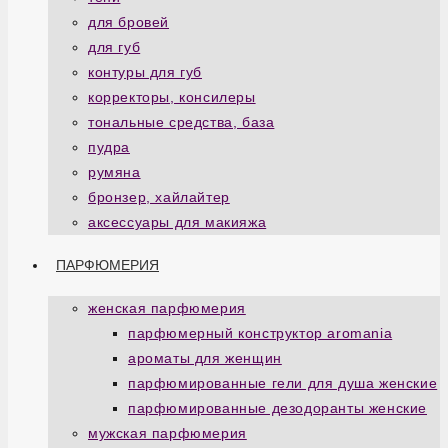
для бровей
для губ
контуры для губ
корректоры, консилеры
тональные средства, база
пудра
румяна
бронзер, хайлайтер
аксессуары для макияжа
ПАРФЮМЕРИЯ
женская парфюмерия
парфюмерный конструктор aromania
ароматы для женщин
парфюмированные гели для душа женские
парфюмированные дезодоранты женские
мужская парфюмерия