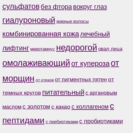
сульфатов
без фтора
вокруг глаз
гиалуроновый
жирные волосы
комбинированная кожа
лечебный
недорогой
лифтинг
овал лица
миротамнус
от
омолаживающий
от купероза
морщин
от
от пигментных пятен
от отеков
питательный
темных кругов
с аргановым
с
с коллагеном
с золотом
с какао
маслом
пептидами
с пробиотиками
с пребиотиками