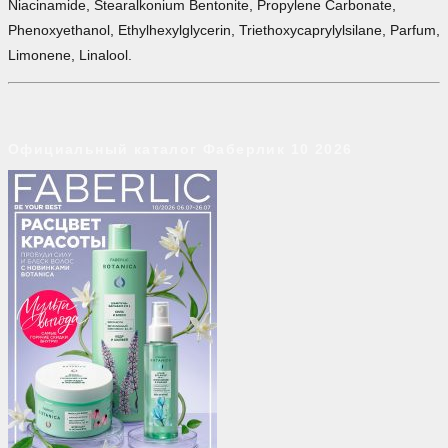
Niacinamide, Stearalkonium Bentonite, Propylene Carbonate,
Phenoxyethanol, Ethylhexylglycerin, Triethoxycaprylylsilane, Parfum,
Limonene, Linalool.
Официальный каталог Фаберлик 10 2026