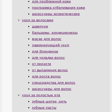
для проблемной кожи
программа отбеливания кожи
аксессуары косметические
уход за волосами
шампуни
бальзамы, кондиционеры
маски для волос
ламинирующий уход
для блондинок
для укладки волос
от перхоти
от выпадения волос
для роста волос
спецсредства для волос
аксессуары для волос
уход за полостью рта
зубные щетки, нить
зубные пасты