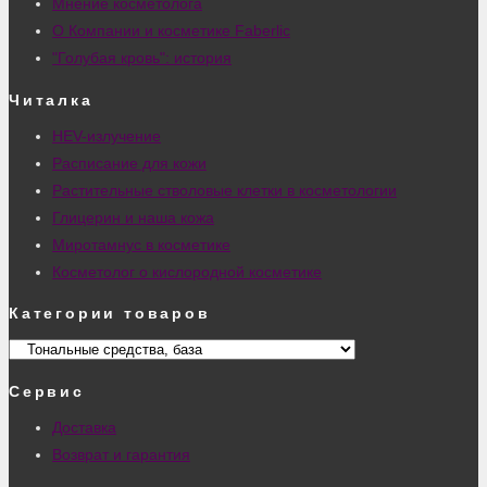
Мнение косметолога
О Компании и косметике Faberlic
"Голубая кровь": история
Читалка
HEV-излучение
Расписание для кожи
Растительные стволовые клетки в косметологии
Глицерин и наша кожа
Миротамнус в косметике
Косметолог о кислородной косметике
Категории товаров
Сервис
Доставка
Возврат и гарантия