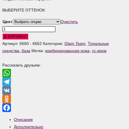
ВЫБЕРИТЕ ОТТЕНОК:
Цвет
Очистить
Количество
товара
В КОРЗИНУ
Тональное
Артикул:
6660 - 6662
Категории:
Glam Team
,
Тональные
средство
средства, база
Метки:
комбинированная кожа
,
сс-крем
Tea
Tree
Рассказать друзьям:
Balancing
CC
WhatsApp
Glam
Telegram
Team
VK
Odnoklassniki
Facebook
Описание
Дополнительно