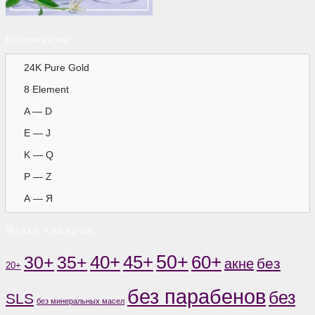
Коллекции
24K Pure Gold
8 Element
A — D
E — J
K — Q
P — Z
А — Я
Метки товаров
50+
60+
35+
40+
45+
30+
без
акне
20+
без парабенов
без
SLS
без минеральных масел