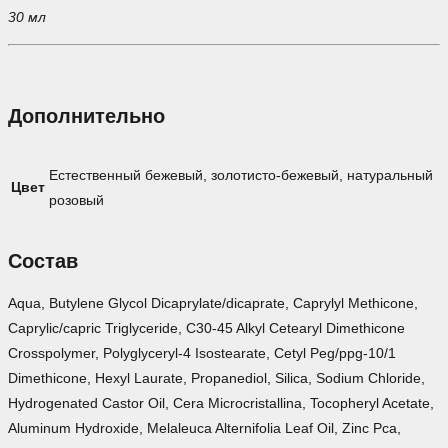
30 мл
Дополнительно
Естественный бежевый, золотисто-бежевый, натуральный
Цвет
розовый
Состав
Aqua, Butylene Glycol Dicaprylate/dicaprate, Caprylyl Methicone,
Caprylic/capric Triglyceride, C30-45 Alkyl Cetearyl Dimethicone
Crosspolymer, Polyglyceryl-4 Isostearate, Cetyl Peg/ppg-10/1
Dimethicone, Hexyl Laurate, Propanediol, Silica, Sodium Chloride,
Hydrogenated Castor Oil, Cera Microcristallina, Tocopheryl Acetate,
Aluminum Hydroxide, Melaleuca Alternifolia Leaf Oil, Zinc Pca,