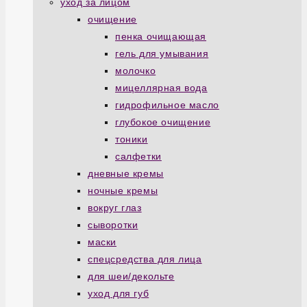
уход за лицом
очищение
пенка очищающая
гель для умывания
молочко
мицеллярная вода
гидрофильное масло
глубокое очищение
тоники
салфетки
дневные кремы
ночные кремы
вокруг глаз
сыворотки
маски
спецсредства для лица
для шеи/декольте
уход для губ