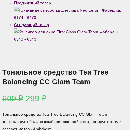
Предыдущий товар
Следующий товар
Тональное средство Tea Tree
Balancing CC Glam Team
Первоначальная
Текущая
600
₽
299
₽
цена
цена:
составляла
299 ₽.
Тональное средство Tea Tree Balancing CC Glam Team
600 ₽.
контролирует баланс комбинированной кожи, тонирует кожу и
создает матовый эффект.