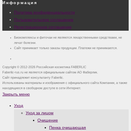
Информация
Политика конфиденциальности
Пользовательское соглашение
Регистрационное соглашение
Биокомплексы и фиточаи не являются лекарственными средствами, не
лечат болезни.
Сайт принимает только заказы продукции. Платежи не принимаются.
Copyright © 2012-2026 Российская косметика FABERLIC
Faberlic-rus.ru не является официальным сайтом АО Фаберлик.
Сайт принадлежит консультанту Faberlic.
Использованы материалы и изображения с официального сайта Компании, а также
находящиеся в свободном доступе в сети Интернет.
Закрыть меню
Уход
Уход за лицом
Очищение
Пенка очищающая