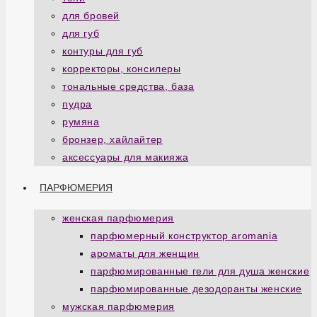
для бровей
для губ
контуры для губ
корректоры, консилеры
тональные средства, база
пудра
румяна
бронзер, хайлайтер
аксессуары для макияжа
ПАРФЮМЕРИЯ
женская парфюмерия
парфюмерный конструктор aromania
ароматы для женщин
парфюмированные гели для душа женские
парфюмированные дезодоранты женские
мужская парфюмерия