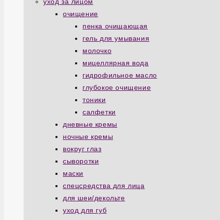
уход за лицом
очищение
пенка очищающая
гель для умывания
молочко
мицеллярная вода
гидрофильное масло
глубокое очищение
тоники
салфетки
дневные кремы
ночные кремы
вокруг глаз
сыворотки
маски
спецсредства для лица
для шеи/декольте
уход для губ