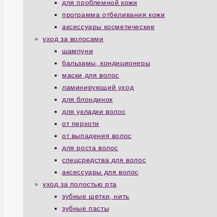
для проблемной кожи
программа отбеливания кожи
аксессуары косметические
уход за волосами
шампуни
бальзамы, кондиционеры
маски для волос
ламинирующий уход
для блондинок
для укладки волос
от перхоти
от выпадения волос
для роста волос
спецсредства для волос
аксессуары для волос
уход за полостью рта
зубные щетки, нить
зубные пасты