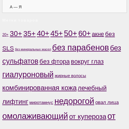
А — Я
Метки товаров
50+
60+
35+
40+
45+
30+
без
акне
20+
без парабенов
без
SLS
без минеральных масел
сульфатов
без фтора
вокруг глаз
гиалуроновый
жирные волосы
комбинированная кожа
лечебный
недорогой
лифтинг
овал лица
миротамнус
от
омолаживающий
от купероза