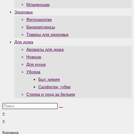
Младенцам
Здоровье
Фитонапитки
Биокомплексы
Товары для здоровья
Для дома
Ароматы для дома
Нужное
Для кухни
Уборка
Быт. химия
Салфетки, губки
Стирка и уход за бельем
Поиск
на
×
сайте
×
Корзина