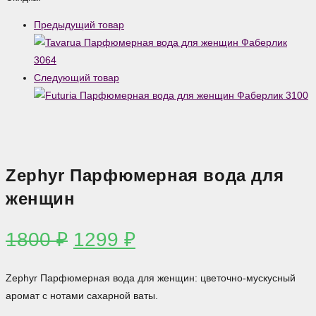
Парфюмерная
Предыдущий товар
вода
для
женщин
Следующий товар
Zephyr Парфюмерная вода для
женщин
Первоначальная
Текущая
1800
₽
1299
₽
цена
цена:
составляла
1299 ₽.
Zephyr Парфюмерная вода для женщин: цветочно-мускусный
1800 ₽.
аромат с нотами сахарной ваты.