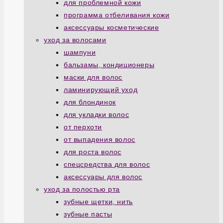
для проблемной кожи
программа отбеливания кожи
аксессуары косметические
уход за волосами
шампуни
бальзамы, кондиционеры
маски для волос
ламинирующий уход
для блондинок
для укладки волос
от перхоти
от выпадения волос
для роста волос
спецсредства для волос
аксессуары для волос
уход за полостью рта
зубные щетки, нить
зубные пасты