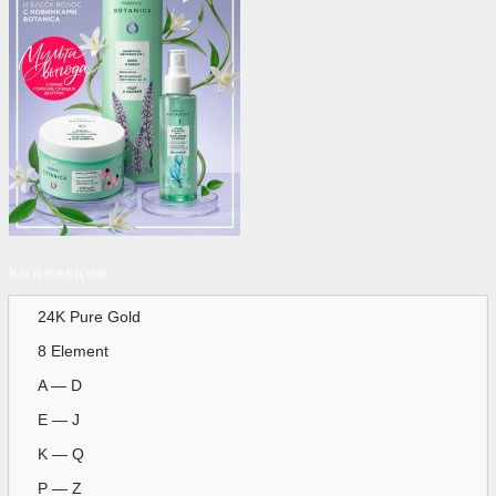
Коллекции
24K Pure Gold
8 Element
A — D
E — J
K — Q
P — Z