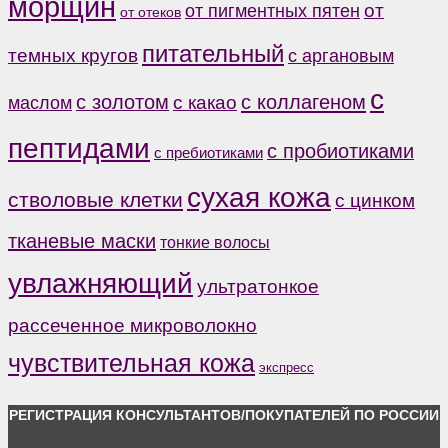
морщин
от
от пигментных пятен
от отеков
питательный
темных кругов
с аргановым
с
с коллагеном
с золотом
с какао
маслом
пептидами
с пробиотиками
с пребиотиками
сухая кожа
стволовые клетки
с цинком
тканевые маски
тонкие волосы
увлажняющий
ультратонкое
рассеченное микроволокно
чувствительная кожа
экспресс
РЕГИСТРАЦИЯ КОНСУЛЬТАНТОВ/ПОКУПАТЕЛЕЙ ПО РОССИИ