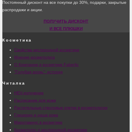
Постоянный дисконт на все покупки до 30%, подарки, закрытые
распродажи и акции.
ПОЛУЧИТЬ ДИСКОНТ
И ВСЕ ПЛЮШКИ
Косметика
Свойства кислородной косметики
Мнение косметолога
О Компании и косметике Faberlic
"Голубая кровь": история
Читалка
HEV-излучение
Расписание для кожи
Растительные стволовые клетки в косметологии
Глицерин и наша кожа
Миротамнус в косметике
Косметолог о кислородной косметике