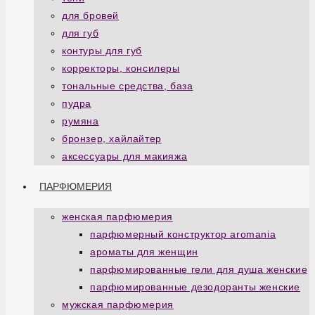
для бровей
для губ
контуры для губ
корректоры, консилеры
тональные средства, база
пудра
румяна
бронзер, хайлайтер
аксессуары для макияжа
ПАРФЮМЕРИЯ
женская парфюмерия
парфюмерный конструктор aromania
ароматы для женщин
парфюмированные гели для душа женские
парфюмированные дезодоранты женские
мужская парфюмерия