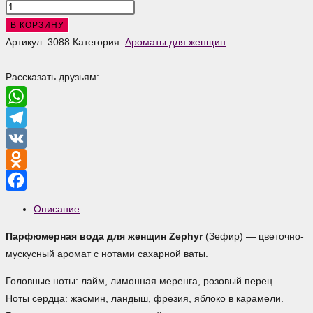
Количество
товара
В КОРЗИНУ
Zephyr
Артикул:
3088
Категория:
Ароматы для женщин
Парфюмерная
вода
Рассказать друзьям:
для
женщин
WhatsApp
Telegram
VK
Odnoklassniki
Facebook
Описание
Парфюмерная вода для женщин Zephyr
(Зефир) — цветочно-
мускусный аромат с нотами сахарной ваты.
Головные ноты: лайм, лимонная меренга, розовый перец.
Ноты сердца: жасмин, ландыш, фрезия, яблоко в карамели.