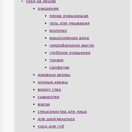
уход за лицом
очищение
пенка очищающая
гель для умывания
молочко
мицеллярная вода
гидрофильное масло
глубокое очищение
тоники
салфетки
дневные кремы
ночные кремы
вокруг глаз
сыворотки
маски
спецсредства для лица
для шеи/декольте
уход для губ