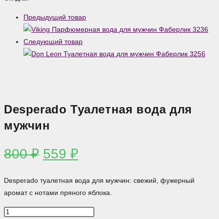
Туалетная
Предыдущий товар
вода
для
Следующий товар
мужчин
Desperado Туалетная вода для
мужчин
Первоначальная
Текущая
800
₽
559
₽
цена
цена:
составляла
559 ₽.
Desperado туалетная вода для мужчин: свежий, фужерный
800 ₽.
аромат с нотами пряного яблока.
Количество