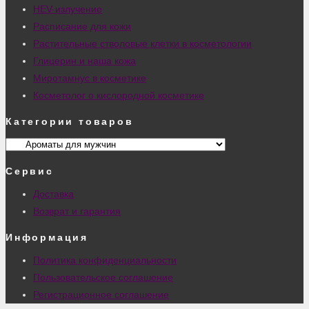
HEV-излучение
Расписание для кожи
Растительные стволовые клетки в косметологии
Глицерин и наша кожа
Миротамнус в косметике
Косметолог о кислородной косметике
Категории товаров
Сервис
Доставка
Возврат и гарантия
Информация
Политика конфиденциальности
Пользовательское соглашение
Регистрационное соглашение