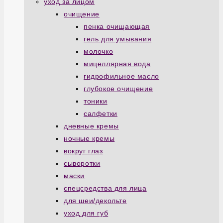
уход за лицом
очищение
пенка очищающая
гель для умывания
молочко
мицеллярная вода
гидрофильное масло
глубокое очищение
тоники
салфетки
дневные кремы
ночные кремы
вокруг глаз
сыворотки
маски
спецсредства для лица
для шеи/декольте
уход для губ