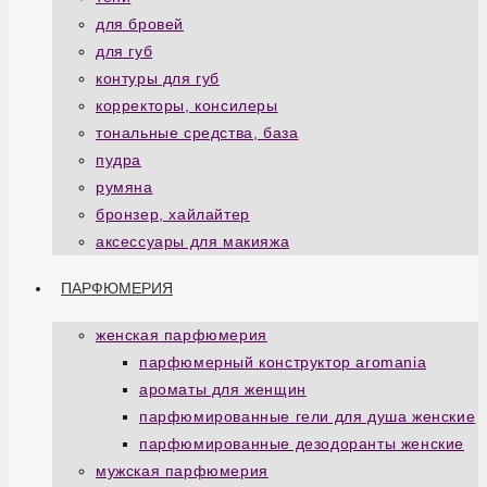
для бровей
для губ
контуры для губ
корректоры, консилеры
тональные средства, база
пудра
румяна
бронзер, хайлайтер
аксессуары для макияжа
ПАРФЮМЕРИЯ
женская парфюмерия
парфюмерный конструктор aromania
ароматы для женщин
парфюмированные гели для душа женские
парфюмированные дезодоранты женские
мужская парфюмерия