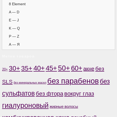
8 Element
A — D
E — J
K — Q
P — Z
А — Я
Метки товаров
50+
60+
35+
40+
45+
30+
без
акне
20+
без парабенов
без
SLS
без минеральных масел
сульфатов
без фтора
вокруг глаз
гиалуроновый
жирные волосы