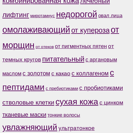
комбинированная кожа
лечебный
недорогой
лифтинг
овал лица
миротамнус
от
омолаживающий
от купероза
морщин
от
от пигментных пятен
от отеков
питательный
темных кругов
с аргановым
с
с коллагеном
с золотом
с какао
маслом
пептидами
с пробиотиками
с пребиотиками
сухая кожа
стволовые клетки
с цинком
тканевые маски
тонкие волосы
увлажняющий
ультратонкое