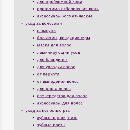
для проблемной кожи
программа отбеливания кожи
аксессуары косметические
уход за волосами
шампуни
бальзамы, кондиционеры
маски для волос
ламинирующий уход
для блондинок
для укладки волос
от перхоти
от выпадения волос
для роста волос
спецсредства для волос
аксессуары для волос
уход за полостью рта
зубные щетки, нить
зубные пасты