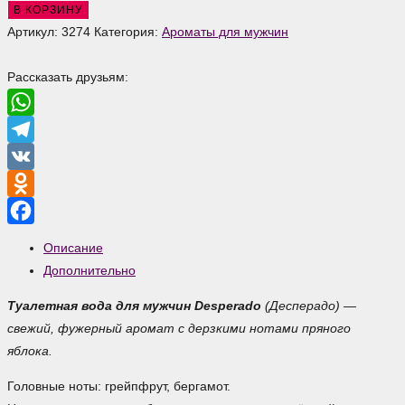
товара
В КОРЗИНУ
Desperado
Артикул:
3274
Категория:
Ароматы для мужчин
Туалетная
вода
Рассказать друзьям:
для
мужчин
WhatsApp
Telegram
VK
Odnoklassniki
Facebook
Описание
Дополнительно
Туалетная вода для мужчин Desperado
(Десперадо) —
свежий, фужерный аромат с дерзкими нотами пряного
яблока.
Головные ноты: грейпфрут, бергамот.