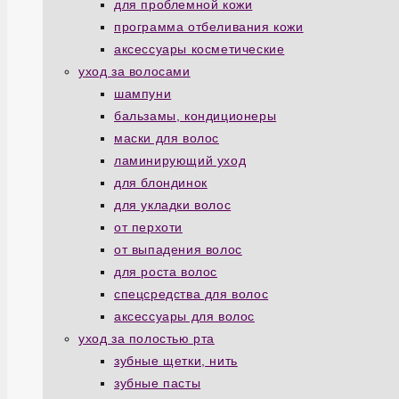
для проблемной кожи
программа отбеливания кожи
аксессуары косметические
уход за волосами
шампуни
бальзамы, кондиционеры
маски для волос
ламинирующий уход
для блондинок
для укладки волос
от перхоти
от выпадения волос
для роста волос
спецсредства для волос
аксессуары для волос
уход за полостью рта
зубные щетки, нить
зубные пасты