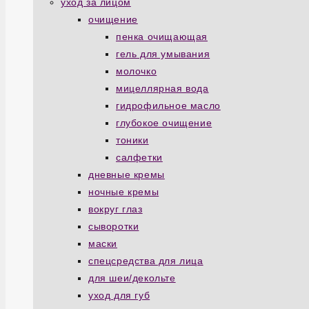
уход за лицом
очищение
пенка очищающая
гель для умывания
молочко
мицеллярная вода
гидрофильное масло
глубокое очищение
тоники
салфетки
дневные кремы
ночные кремы
вокруг глаз
сыворотки
маски
спецсредства для лица
для шеи/декольте
уход для губ