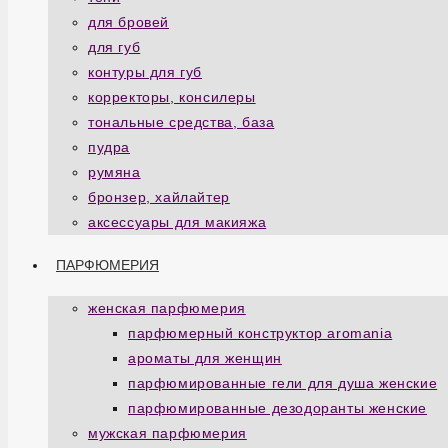
для бровей
для губ
контуры для губ
корректоры, консилеры
тональные средства, база
пудра
румяна
бронзер, хайлайтер
аксессуары для макияжа
ПАРФЮМЕРИЯ
женская парфюмерия
парфюмерный конструктор aromania
ароматы для женщин
парфюмированные гели для душа женские
парфюмированные дезодоранты женские
мужская парфюмерия