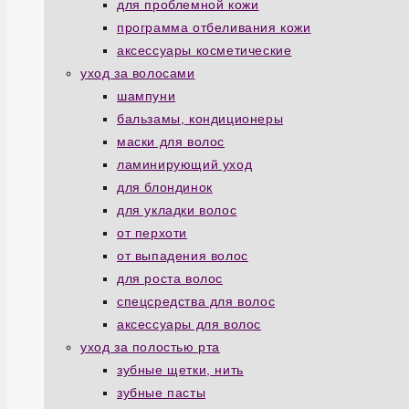
для проблемной кожи
программа отбеливания кожи
аксессуары косметические
уход за волосами
шампуни
бальзамы, кондиционеры
маски для волос
ламинирующий уход
для блондинок
для укладки волос
от перхоти
от выпадения волос
для роста волос
спецсредства для волос
аксессуары для волос
уход за полостью рта
зубные щетки, нить
зубные пасты