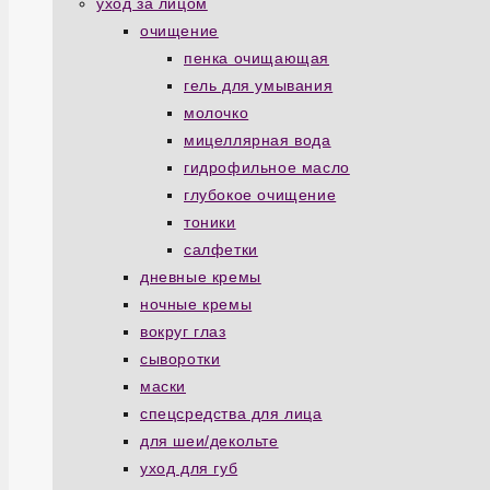
уход за лицом
очищение
пенка очищающая
гель для умывания
молочко
мицеллярная вода
гидрофильное масло
глубокое очищение
тоники
салфетки
дневные кремы
ночные кремы
вокруг глаз
сыворотки
маски
спецсредства для лица
для шеи/декольте
уход для губ