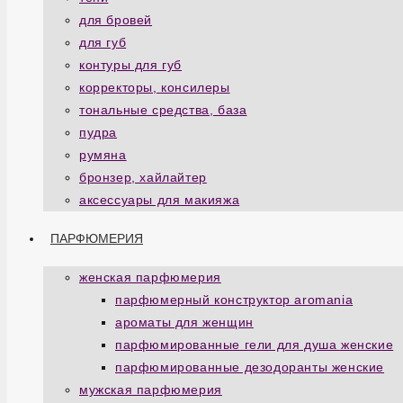
для бровей
для губ
контуры для губ
корректоры, консилеры
тональные средства, база
пудра
румяна
бронзер, хайлайтер
аксессуары для макияжа
ПАРФЮМЕРИЯ
женская парфюмерия
парфюмерный конструктор aromania
ароматы для женщин
парфюмированные гели для душа женские
парфюмированные дезодоранты женские
мужская парфюмерия